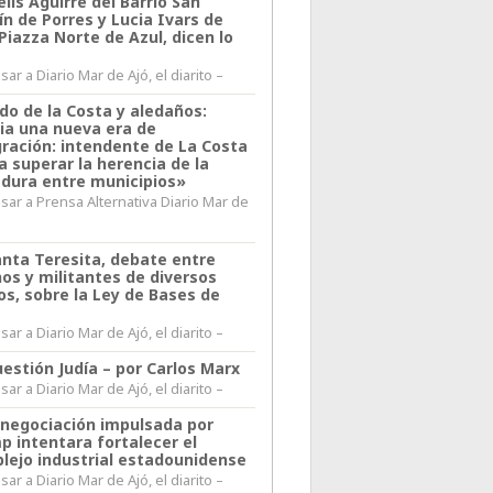
lis Aguirre del Barrio San
n de Porres y Lucia Ivars de
 Piazza Norte de Azul, dicen lo
ar a Diario Mar de Ajó, el diarito –
do de la Costa y aledaños:
ia una nueva era de
gración: intendente de La Costa
a superar la herencia de la
adura entre municipios»
sar a Prensa Alternativa Diario Mar de
l
anta Teresita, debate entre
nos y militantes de diversos
os, sobre la Ley de Bases de
ar a Diario Mar de Ajó, el diarito –
estión Judía – por Carlos Marx
ar a Diario Mar de Ajó, el diarito –
enegociación impulsada por
p intentara fortalecer el
lejo industrial estadounidense
ar a Diario Mar de Ajó, el diarito –