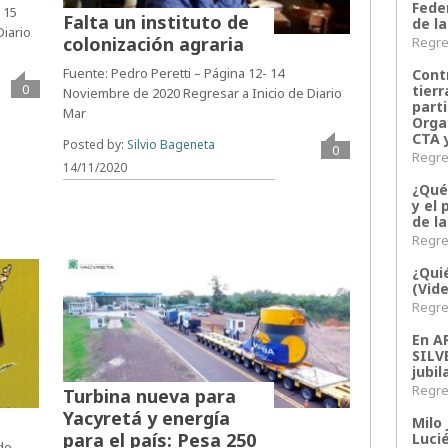
Fede
 15
Falta un instituto de
de la
Diario
colonización agraria
Regres
Fuente: Pedro Peretti – Página 12- 14
Contr
0
tier
Noviembre de 2020 Regresar a Inicio de Diario
parti
Mar
Orga
CTA 
Posted by:
Silvio Bageneta
0
Regres
14/11/2020
¿Qué
y el 
de l
Regres
¿Qui
(Vid
Regres
En 
SILV
jubil
Regres
Turbina nueva para
Yacyretá y energía
Milo 
para el país: Pesa 250
Lucié
 de