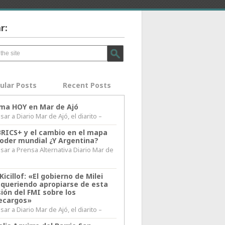
r:
ular Posts
Recent Posts
lima HOY en Mar de Ajó
ar a Diario Mar de Ajó, el diarito –
BRICS+ y el cambio en el mapa
poder mundial ¿Y Argentina?
sar a Prensa Alternativa Diario Mar de
l
Kicillof: «El gobierno de Milei
 queriendo apropiarse de esta
ión del FMI sobre los
ecargos»
ar a Diario Mar de Ajó, el diarito –