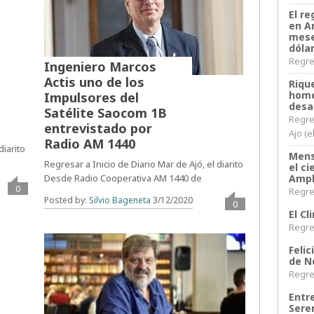
El re
en A
mese
dóla
Regres
Ingeniero Marcos
Actis uno de los
Riqu
home
Impulsores del
desa
Satélite Saocom 1B
Regre
entrevistado por
Ajo (e
Radio AM 1440
diarito
Mens
Regresar a Inicio de Diario Mar de Ajó, el diarito
el c
Ampl
Desde Radio Cooperativa AM 1440 de
0
Regres
Posted by:
Silvio Bageneta
3/12/2020
0
El C
Regres
Felic
de N
Regres
Entr
Sere