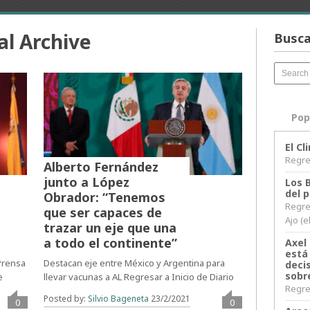
al Archive
Busca
Pop
El C
Regres
Alberto Fernández
junto a López
Los 
del 
Obrador: “Tenemos
Regre
que ser capaces de
Ajo (e
trazar un eje que una
a todo el continente”
Axel 
está
 Prensa
Destacan eje entre México y Argentina para
decis
sobr
e
llevar vacunas a AL Regresar a Inicio de Diario
Regres
Posted by:
Silvio Bageneta
23/2/2021
0
0