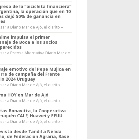
greso de la “bicicleta financiera”
rgentina, la operación que en 10
s dejó 50% de ganancia en
res
ar a Diario Mar de Ajó, el diarito –
elme impulsa el primer
naje de Boca a los socios
parecidos
sar a Prensa Alternativa Diario Mar de
l
aje emotivo del Pepe Mujica en
ierre de campaña del Frente
io 2024 Uruguay
ar a Diario Mar de Ajó, el diarito –
lima HOY en Mar de Ajó
ar a Diario Mar de Ajó, el diarito –
itas Bonavitta, la Cooperativa
euquén CALF, Huawei y EEUU
ar a Diario Mar de Ajó, el diarito –
evista desde Tandil a Nélida
no, de Federación Agraria, Base