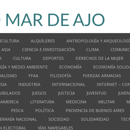
ICULTURA
ALQUILERES
ANTROPOLOGÍA Y ARQUEOLOG
ASIA
CIENCIA E INVESTIGACIÓN
CLIMA
COMUNIC
R
CULTURA
DEPORTES
DERECHOS DE LA MUJER
GÍA Y MEDIO AMBIENTE
ECONOMÍA
ECONOMÍA SOLID
RALISMO
FFAA
FILOSOFÍA
FUERZAS ARMADAS
ESIA
INDUSTRIA
INTERNACIONAL
INTERNET – CO
JUBILADOS
JUEGOS
JUSTICIA
JUVENTUD
JUVE
OAMERICA
LITERATURA
MEDICINA
MILITAR
M
PESCA
POLÍTICA
PROVINCIA DE BUENOS AIRES
ERANÍA NACIONAL
SOCIEDAD
SOLIDARIDAD
TEC
N ELECTORAL
VÍAS NAVEGABLES