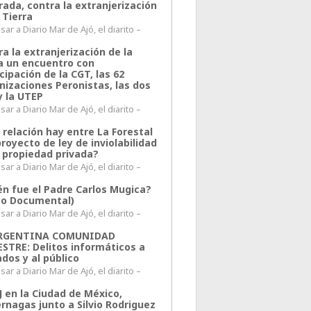
rada, contra la extranjerización
 Tierra
ar a Diario Mar de Ajó, el diarito –
a la extranjerización de la
ra un encuentro con
cipación de la CGT, las 62
nizaciones Peronistas, las dos
y la UTEP
ar a Diario Mar de Ajó, el diarito –
 relación hay entre La Forestal
proyecto de ley de inviolabilidad
a propiedad privada?
ar a Diario Mar de Ajó, el diarito –
én fue el Padre Carlos Mugica?
eo Documental)
ar a Diario Mar de Ajó, el diarito –
ARGENTINA COMUNIDAD
ESTRE: Delitos informáticos a
ados y al público
ar a Diario Mar de Ajó, el diarito –
J en la Ciudad de México,
rnagas junto a Silvio Rodriguez