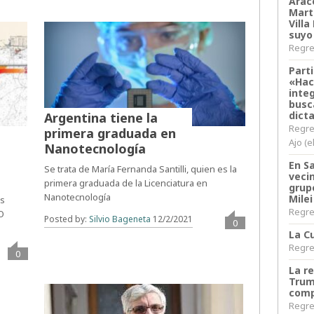
Arace
Martí
Villa
suyo
Regres
Parti
«Hac
inte
busc
dict
Argentina tiene la
Regre
primera graduada en
Ajo (e
Nanotecnología
En S
Se trata de María Fernanda Santilli, quien es la
veci
primera graduada de la Licenciatura en
grup
Nanotecnología
Milei
os
Regres
O
Posted by:
Silvio Bageneta
12/2/2021
0
La Cu
Regres
0
La r
Trum
comp
Regres