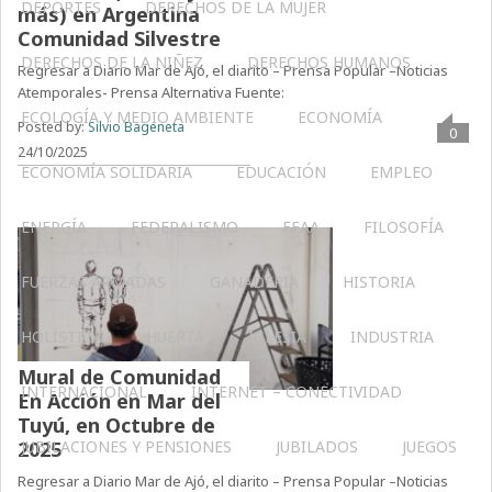
DEPORTES
DERECHOS DE LA MUJER
más) en Argentina
Comunidad Silvestre
DERECHOS DE LA NIÑEZ
DERECHOS HUMANOS
Regresar a Diario Mar de Ajó, el diarito – Prensa Popular –Noticias
Atemporales- Prensa Alternativa Fuente:
ECOLOGÍA Y MEDIO AMBIENTE
ECONOMÍA
Posted by:
Silvio Bageneta
0
24/10/2025
ECONOMÍA SOLIDARIA
EDUCACIÓN
EMPLEO
ENERGÍA
FEDERALISMO
FFAA
FILOSOFÍA
FUERZAS ARMADAS
GANADERIA
HISTORIA
HOLÍSTICA
HUERTA
IGLESIA
INDUSTRIA
Mural de Comunidad
INTERNACIONAL
INTERNET – CONECTIVIDAD
En Acción en Mar del
Tuyú, en Octubre de
JUBILACIONES Y PENSIONES
JUBILADOS
JUEGOS
2025
Regresar a Diario Mar de Ajó, el diarito – Prensa Popular –Noticias