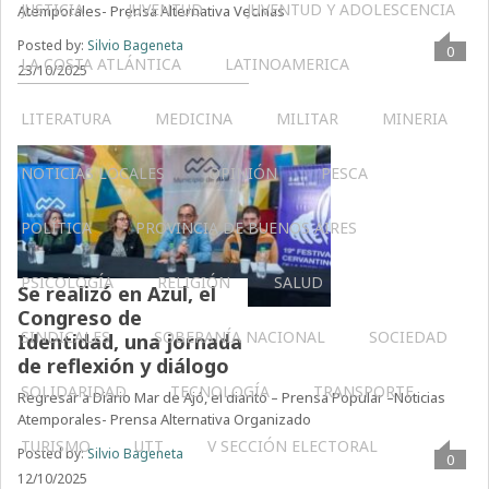
JUSTICIA
JUVENTUD
JUVENTUD Y ADOLESCENCIA
Atemporales- Prensa Alternativa Vecinas
Posted by:
Silvio Bageneta
0
LA COSTA ATLÁNTICA
LATINOAMERICA
23/10/2025
LITERATURA
MEDICINA
MILITAR
MINERIA
NOTICIAS LOCALES
OPINIÓN
PESCA
POLÍTICA
PROVINCIA DE BUENOS AIRES
PSICOLOGÍA
RELIGIÓN
SALUD
Se realizó en Azul, el
Congreso de
SINDICALES
SOBERANÍA NACIONAL
SOCIEDAD
Identidad, una jornada
de reflexión y diálogo
SOLIDARIDAD
TECNOLOGÍA
TRANSPORTE
Regresar a Diario Mar de Ajó, el diarito – Prensa Popular –Noticias
Atemporales- Prensa Alternativa Organizado
TURISMO
UTT
V SECCIÓN ELECTORAL
Posted by:
Silvio Bageneta
0
12/10/2025