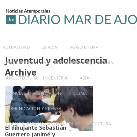
ACTUALIDAD
AFRICA
AGRICULTURA
Juventud y adolescencia
ALQUILERES
ANTROPOLOGÍA Y ARQUEOLOGÍA
Archive
ARQUITECTURA – INGENIERIA
ASIA
CIENCIA E INVESTIGACIÓN
CLIMA
COMUNICACIÓN Y PRENSA
COSMOS, ESPACIO, SISTEMA SOLAR
CULTURA
El dibujante Sebastián
Guerrero (animé y