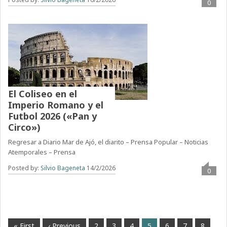
0
El Coliseo en el
Imperio Romano y el
Futbol 2026 («Pan y
Circo»)
Regresar a Diario Mar de Ajó, el diarito – Prensa Popular – Noticias
Atemporales – Prensa
Posted by:
Silvio Bageneta
14/2/2026
0
« First
‹ Previous
2
3
4
5
6
7
8