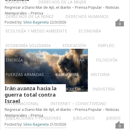
DEPORTES
DERECHOS DE LA MUJER
Regresar a Diario Mar de Ajó, el diarito – Prensa Popular – Noticias
Atemporales – Prensa
DERECHOS DE LA NIÑEZ
DERECHOS HUMANOS
Posted by:
Silvio Bageneta
22/3/2026
0
ECOLOGÍA Y MEDIO AMBIENTE
ECONOMÍA
ECONOMÍA SOLIDARIA
EDUCACIÓN
EMPLEO
ENERGÍA
FEDERALISMO
FFAA
FILOSOFÍA
FUERZAS ARMADAS
GANADERIA
HISTORIA
Irán avanza hacia la
HOLÍSTICA
HUERTA
IGLESIA
INDUSTRIA
guerra total contra
Israel
INTERNACIONAL
INTERNET – CONECTIVIDAD
Regresar a Diario Mar de Ajó, el diarito – Prensa Popular – Noticias
Atemporales – Prensa
JUBILACIONES Y PENSIONES
JUBILADOS
JUEGOS
Posted by:
Silvio Bageneta
21/3/2026
0