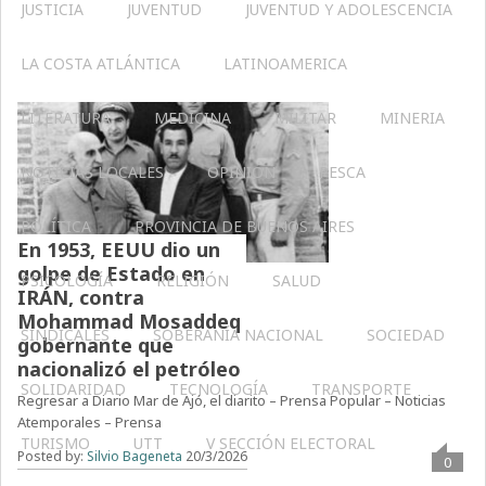
JUSTICIA
JUVENTUD
JUVENTUD Y ADOLESCENCIA
LA COSTA ATLÁNTICA
LATINOAMERICA
LITERATURA
MEDICINA
MILITAR
MINERIA
NOTICIAS LOCALES
OPINIÓN
PESCA
POLÍTICA
PROVINCIA DE BUENOS AIRES
En 1953, EEUU dio un
golpe de Estado en
PSICOLOGÍA
RELIGIÓN
SALUD
IRÁN, contra
Mohammad Mosaddeq
SINDICALES
SOBERANÍA NACIONAL
SOCIEDAD
gobernante que
nacionalizó el petróleo
SOLIDARIDAD
TECNOLOGÍA
TRANSPORTE
Regresar a Diario Mar de Ajó, el diarito – Prensa Popular – Noticias
Atemporales – Prensa
TURISMO
UTT
V SECCIÓN ELECTORAL
Posted by:
Silvio Bageneta
20/3/2026
0