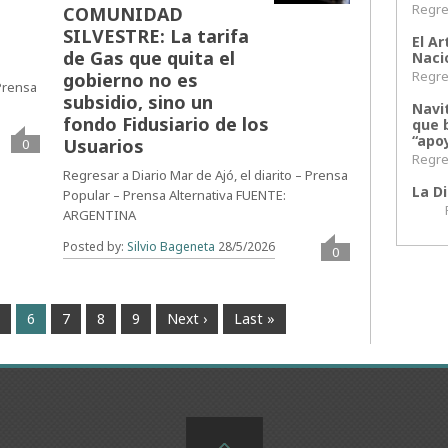
Regres
COMUNIDAD
SILVESTRE: La tarifa
El Ar
de Gas que quita el
Naci
Regres
gobierno no es
 Prensa
subsidio, sino un
Navi
fondo Fidusiario de los
que 
“apoy
Usuarios
0
Regres
Regresar a Diario Mar de Ajó, el diarito – Prensa
La Di
Popular – Prensa Alternativa FUENTE:
Regr
ARGENTINA
Posted by:
Silvio Bageneta
28/5/2026
0
5
6
7
8
9
Next ›
Last »