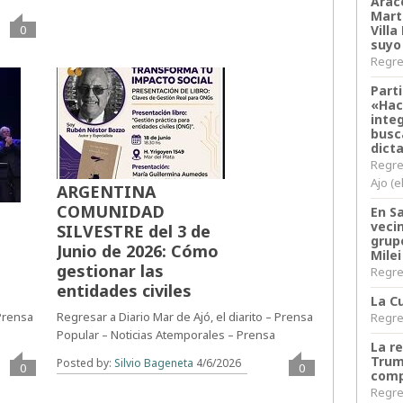
Arace
Martí
Villa
0
suyo
Regres
Parti
«Hac
inte
busc
dict
Regre
Ajo (e
ARGENTINA
COMUNIDAD
En S
veci
SILVESTRE del 3 de
grup
Junio de 2026: Cómo
Milei
gestionar las
Regres
entidades civiles
La Cu
 Prensa
Regresar a Diario Mar de Ajó, el diarito – Prensa
Regres
Popular – Noticias Atemporales – Prensa
La r
Trum
Posted by:
Silvio Bageneta
4/6/2026
0
0
comp
Regres