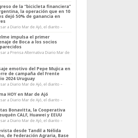
greso de la “bicicleta financiera”
rgentina, la operación que en 10
s dejó 50% de ganancia en
res
ar a Diario Mar de Ajó, el diarito –
elme impulsa el primer
naje de Boca a los socios
parecidos
sar a Prensa Alternativa Diario Mar de
l
aje emotivo del Pepe Mujica en
ierre de campaña del Frente
io 2024 Uruguay
ar a Diario Mar de Ajó, el diarito –
lima HOY en Mar de Ajó
ar a Diario Mar de Ajó, el diarito –
itas Bonavitta, la Cooperativa
euquén CALF, Huawei y EEUU
ar a Diario Mar de Ajó, el diarito –
evista desde Tandil a Nélida
no, de Federación Agraria, Base