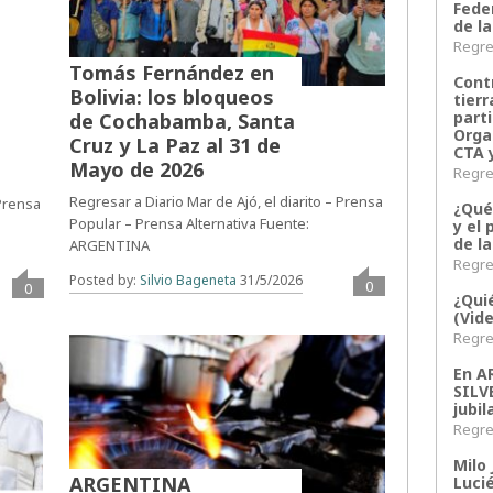
Fede
de la
Regres
Tomás Fernández en
Contr
Bolivia: los bloqueos
tier
parti
de Cochabamba, Santa
Orga
Cruz y La Paz al 31 de
CTA 
Mayo de 2026
Regres
Regresar a Diario Mar de Ajó, el diarito – Prensa
 Prensa
¿Qué
Popular – Prensa Alternativa Fuente:
y el 
de l
ARGENTINA
Regres
Posted by:
Silvio Bageneta
31/5/2026
0
0
¿Qui
(Vid
Regres
En 
SILV
jubil
Regres
Milo 
ARGENTINA
Lucié