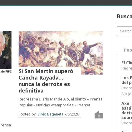
Busca
Pop
El C
Regres
Si San Martín superó
Cancha Rayada…
Los 
del 
nunca la derrota es
Regre
definitiva
Ajo (e
Regresar a Diario Mar de Ajó, el diarito – Prensa
Axel 
Popular – Noticias Atemporales – Prensa
está
decis
Posted by:
Silvio Bageneta
7/6/2026
0
sobr
Regres
 Prensa