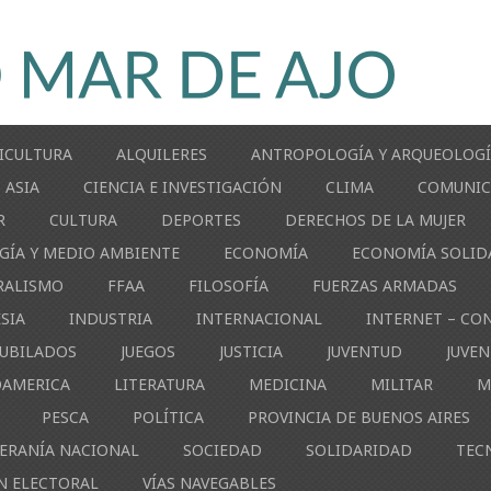
ICULTURA
ALQUILERES
ANTROPOLOGÍA Y ARQUEOLOG
ASIA
CIENCIA E INVESTIGACIÓN
CLIMA
COMUNIC
R
CULTURA
DEPORTES
DERECHOS DE LA MUJER
GÍA Y MEDIO AMBIENTE
ECONOMÍA
ECONOMÍA SOLID
RALISMO
FFAA
FILOSOFÍA
FUERZAS ARMADAS
ESIA
INDUSTRIA
INTERNACIONAL
INTERNET – CO
JUBILADOS
JUEGOS
JUSTICIA
JUVENTUD
JUVE
OAMERICA
LITERATURA
MEDICINA
MILITAR
M
PESCA
POLÍTICA
PROVINCIA DE BUENOS AIRES
ERANÍA NACIONAL
SOCIEDAD
SOLIDARIDAD
TEC
N ELECTORAL
VÍAS NAVEGABLES