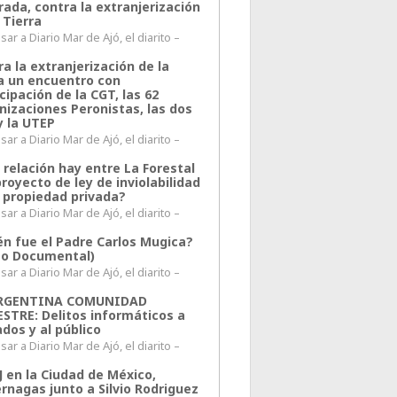
rada, contra la extranjerización
 Tierra
ar a Diario Mar de Ajó, el diarito –
a la extranjerización de la
ra un encuentro con
cipación de la CGT, las 62
nizaciones Peronistas, las dos
y la UTEP
ar a Diario Mar de Ajó, el diarito –
 relación hay entre La Forestal
proyecto de ley de inviolabilidad
a propiedad privada?
ar a Diario Mar de Ajó, el diarito –
én fue el Padre Carlos Mugica?
eo Documental)
ar a Diario Mar de Ajó, el diarito –
ARGENTINA COMUNIDAD
ESTRE: Delitos informáticos a
ados y al público
ar a Diario Mar de Ajó, el diarito –
J en la Ciudad de México,
rnagas junto a Silvio Rodriguez