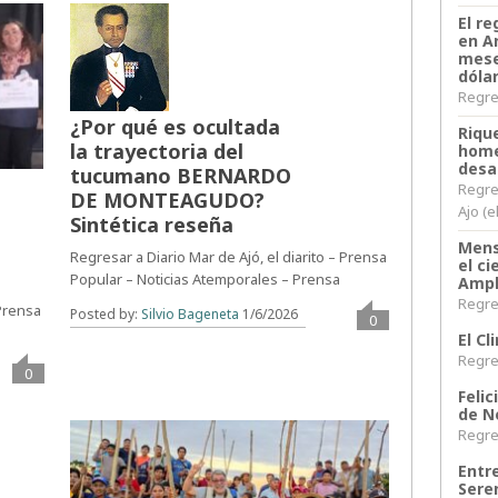
El re
en A
mese
dóla
Regres
¿Por qué es ocultada
Riqu
la trayectoria del
home
desa
tucumano BERNARDO
Regre
DE MONTEAGUDO?
Ajo (e
Sintética reseña
Mens
Regresar a Diario Mar de Ajó, el diarito – Prensa
el c
Popular – Noticias Atemporales – Prensa
Ampl
Regres
 Prensa
Posted by:
Silvio Bageneta
1/6/2026
0
El C
Regres
0
Felic
de N
Regres
Entr
Sere