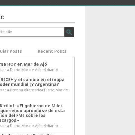
r:
ular Posts
Recent Posts
lima HOY en Mar de Ajó
ar a Diario Mar de Ajó, el diarito –
BRICS+ y el cambio en el mapa
poder mundial ¿Y Argentina?
sar a Prensa Alternativa Diario Mar de
l
Kicillof: «El gobierno de Milei
 queriendo apropiarse de esta
ión del FMI sobre los
ecargos»
ar a Diario Mar de Ajó, el diarito –