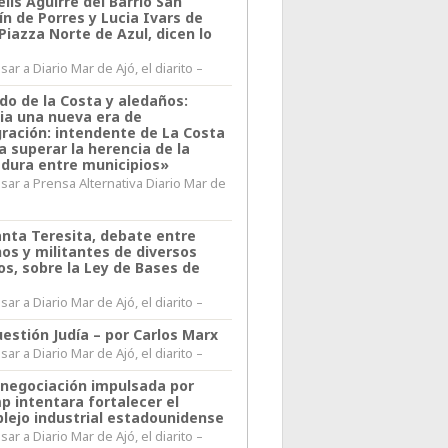
lis Aguirre del Barrio San
n de Porres y Lucia Ivars de
 Piazza Norte de Azul, dicen lo
ar a Diario Mar de Ajó, el diarito –
do de la Costa y aledaños:
ia una nueva era de
gración: intendente de La Costa
a superar la herencia de la
adura entre municipios»
sar a Prensa Alternativa Diario Mar de
l
anta Teresita, debate entre
nos y militantes de diversos
os, sobre la Ley de Bases de
ar a Diario Mar de Ajó, el diarito –
estión Judía – por Carlos Marx
ar a Diario Mar de Ajó, el diarito –
enegociación impulsada por
p intentara fortalecer el
lejo industrial estadounidense
ar a Diario Mar de Ajó, el diarito –