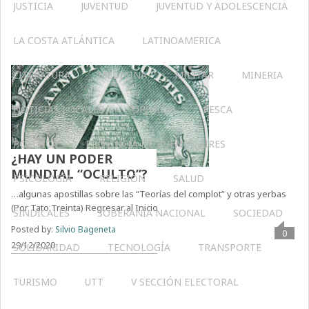
JUSTICIA
JUVENTUD
JUVENTUD Y ADOLESCENCIA
LA COSTA ATLÁNTICA
LATINOAMERICA
LITERATURA
MEDICINA
MILITAR
MINERIA
NOTICIAS LOCALES
OPINIÓN
PESCA
POLÍTICA
PROVINCIA DE BUENOS AIRES
¿HAY UN PODER
MUNDIAL “OCULTO”?
PSICOLOGÍA
RELIGIÓN
SALUD
…algunas apostillas sobre las “Teorías del complot” y otras yerbas
(Por Tato Treinta) Regresar al Inicio
SINDICALES
SOBERANÍA NACIONAL
SOCIEDAD
Posted by:
Silvio Bageneta
0
29/12/2020
SOLIDARIDAD
TECNOLOGÍA
TRANSPORTE
TURISMO
UTT
V SECCIÓN ELECTORAL