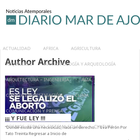
ACTUALIDAD
AFRICA
AGRICULTURA
Author Archive
ALQUILERES
ANTROPOLOGÍA Y ARQUEOLOGÍA
ARQUITECTURA – INGENIERIA
ASIA
CIENCIA E INVESTIGACIÓN
CLIMA
COMUNICACIÓN Y PRENSA
¡¡¡ Y FUE LEY !!!
COSMOS, ESPACIO, SISTEMA SOLAR
CULTURA
“Donde existe una necesidad, nace un derecho…” Eva Perón Por
Tato Treinta Regresar a Inicio de