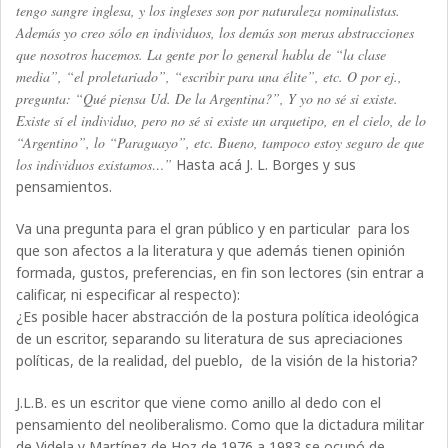
tengo sangre inglesa, y los ingleses son por naturaleza nominalistas.
Además yo creo sólo en individuos, los demás son meras abstracciones
que nosotros hacemos. La gente por lo general habla de “la clase
media”, “el proletariado”, “escribir para una élite”, etc. O por ej.,
pregunta: “Qué piensa Ud. De la Argentina?”, Y yo no sé si existe.
Existe sí el individuo, pero no sé si existe un arquetipo, en el cielo, de lo
“Argentino”, lo “Paraguayo”, etc. Bueno, tampoco estoy seguro de que
los individuos existamos…”
Hasta acá J. L. Borges y sus
pensamientos.
Va una pregunta para el gran público y en particular para los
que son afectos a la literatura y que además tienen opinión
formada, gustos, preferencias, en fin son lectores (sin entrar a
calificar, ni especificar al respecto):
¿Es posible hacer abstracción de la postura política ideológica
de un escritor, separando su literatura de sus apreciaciones
políticas, de la realidad, del pueblo, de la visión de la historia?
J.L.B. es un escritor que viene como anillo al dedo con el
pensamiento del neoliberalismo. Como que la dictadura militar
de Videla y Martínez de Hoz de 1976 a 1983 se ocupó de