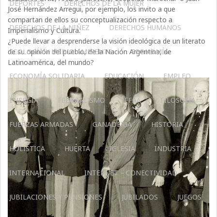
DEPORTES
DERECHOS DE LA MUJER
José Hernández Arregui, por ejemplo, los invito a que
compartan de ellos su conceptualización respecto a
DERECHOS DE LA NIÑEZ
DERECHOS HUMANOS
Imperialismo y Cultura.
¿Puede llevar a desprenderse la visión ideológica de un literato
de su opinión del pueblo, de la Nación Argentina, de
ECOLOGÍA Y MEDIO AMBIENTE
ECONOMÍA
Latinoamérica, del mundo?
ECONOMÍA SOLIDARIA
EDUCACIÓN
EMPLEO
ENERGÍA
FEDERALISMO
FFAA
FILOSOFÍA
FUERZAS ARMADAS
GANADERIA
HISTORIA
HOLÍSTICA
HUERTA
IGLESIA
INDUSTRIA
INTERNACIONAL
INTERNET – CONECTIVIDAD
JUBILACIONES Y PENSIONES
JUBILADOS
JUEGOS