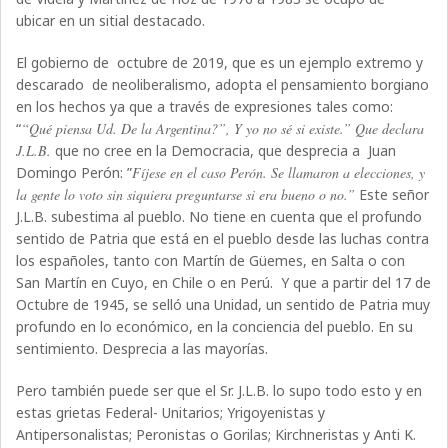
ubicar en un sitial destacado.
El gobierno de octubre de 2019, que es un ejemplo extremo y
descarado de neoliberalismo, adopta el pensamiento borgiano
en los hechos ya que a través de expresiones tales como:
“
“Qué piensa Ud. De la Argentina?”, Y yo no sé si existe.” Que declara
J.L.B.
que no cree en la Democracia, que desprecia a Juan
Domingo Perón: ”
Fíjese en el caso Perón. Se llamaron a elecciones, y
la gente lo voto sin siquiera preguntarse si era bueno o no.”
Este señor
J.L.B. subestima al pueblo. No tiene en cuenta que el profundo
sentido de Patria que está en el pueblo desde las luchas contra
los españoles, tanto con Martín de Güemes, en Salta o con
San Martín en Cuyo, en Chile o en Perú. Y que a partir del 17 de
Octubre de 1945, se selló una Unidad, un sentido de Patria muy
profundo en lo económico, en la conciencia del pueblo. En su
sentimiento. Desprecia a las mayorías.
Pero también puede ser que el Sr. J.L.B. lo supo todo esto y en
estas grietas Federal- Unitarios; Yrigoyenistas y
Antipersonalistas; Peronistas o Gorilas; Kirchneristas y Anti K.