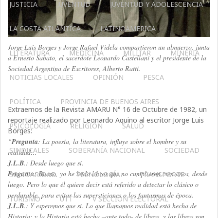
JUSTICIA
JUVENTUD
JUVENTUD Y ADOLESCENCIA
LA COSTA ATLÁNTICA
LATINOAMERICA
Jorge Luis Borges y Jorge Rafael Videla compartieron un almuerzo, junta
LITERATURA
MEDICINA
MILITAR
MINERIA
a Ernesto Sabato, el sacerdote Leonardo Castellani y el presidente de la
Sociedad Argentina de Escritores, Alberto Ratti.
NOTICIAS LOCALES
OPINIÓN
PESCA
POLÍTICA
PROVINCIA DE BUENOS AIRES
Extraemos de la Revista AMARU N° 16 de Octubre de 1982, un
reportaje realizado por Leonardo Aquino al escritor Jorge Luis
PSICOLOGÍA
RELIGIÓN
SALUD
Borges:
“
Pregunta
: La poesía, la literatura, influye sobre el hombre y su
SINDICALES
SOBERANÍA NACIONAL
SOCIEDAD
realidad…
J.L.B
.: Desde luego que sí.
Pregunta
: Bueno, yo he leído libros que no cumplieron cien años, desde
SOLIDARIDAD
TECNOLOGÍA
TRANSPORTE
luego. Pero lo que él quiere decir está referido a detectar lo clásico o
perdurable, para evitar las supersticiones o los fantasmas de época.
TURISMO
UTT
V SECCIÓN ELECTORAL
J.L.B
.: Y esperemos que sí. Lo que llamamos realidad está hecha de
Historia; y la Historia está hecha –ante todo- de libros, y los libros son