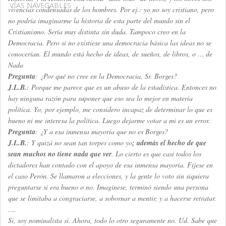
VÍAS NAVEGABLES
vivencias condensadas de los hombres. Por ej.: yo no soy cristiano, pero
no podría imaginarme la historia de esta parte del mundo sin el
Cristianismo. Sería muy distinta sin duda. Tampoco creo en la
Democracia. Pero si no existiese una democracia básica las ideas no se
conocerían. El mundo está hecho de ideas, de sueños, de libros, o … de
Nada
Pregunta
: ¿Por qué no cree en la Democracia, Sr. Borges?
J.L.B.
: Porque me parece que es un abuso de la estadística. Entonces no
hay ninguna razón para suponer que eso sea lo mejor en materia
política. Yo, por ejemplo, me considero incapaz de determinar lo que es
bueno ni me interesa la política. Luego dejarme votar a mi es un error.
Pregunta
: ¿Y a esa inmensa mayoría que no es Borges?
J.L.B.
: Y quizá no sean tan torpes como yo
; además el hecho de que
sean muchos no tiene nada que ver
. Lo cierto es que casi todos los
dictadores han contado con el apoyo de esa inmensa mayoría. Fíjese en
el caso Perón. Se llamaron a elecciones, y la gente lo voto sin siquiera
preguntarse si era bueno o no. Imagínese, terminó siendo una persona
que se limitaba a congraciarse, a sobornar a mentir, y a hacerse retratar.
….
Si, soy nominalista si. Ahora, todo lo otro seguramente no. Ud. Sabe que