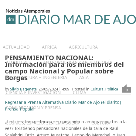
ACTUALIDAD
AFRICA
AGRICULTURA
PENSAMIENTO NACIONAL:
ALQUILERES
ANTROPOLOGÍA Y ARQUEOLOGÍA
Información para los miembros del
campo Nacional y Popular sobre
Borges
ARQUITECTURA – INGENIERIA
ASIA
Posted in
Cultura
,
Política
by
Silvio Bageneta
26/05/2024 | 4:09
0
CIENCIA E INVESTIGACIÓN
CLIMA
Regresar a Prensa Alternativa Diario Mar de Ajo (el diarito)
COMUNICACIÓN Y PRENSA
Prensa Popular
¿La Literatura es forma, es contenido o ambos aspectos a la
COSMOS, ESPACIO, SISTEMA SOLAR
CULTURA
vez? Existiendo pensadores nacionales de la talla de Raúl
Scalabrini Ortiz, Arturo Jauretche, Leopoldo Marechal o Juan