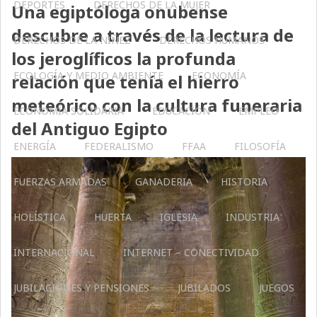
DEPORTES
DERECHOS DE LA MUJER
Una egiptóloga onubense
descubre a través de la lectura de
DERECHOS DE LA NIÑEZ
DERECHOS HUMANOS
los jeroglíficos la profunda
ECOLOGÍA Y MEDIO AMBIENTE
ECONOMÍA
relación que tenía el hierro
meteórico con la cultura funeraria
ECONOMÍA SOLIDARIA
EDUCACIÓN
EMPLEO
del Antiguo Egipto
ENERGÍA
FEDERALISMO
FFAA
FILOSOFÍA
FUERZAS ARMADAS
GANADERIA
HISTORIA
HOLÍSTICA
HUERTA
IGLESIA
INDUSTRIA
INTERNACIONAL
INTERNET – CONECTIVIDAD
JUBILACIONES Y PENSIONES
JUBILADOS
JUEGOS