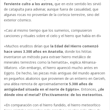
ferviente culto a los astros,
que en este sentido les sirvió
de catapulta para adivinar, aunque fuera de casualidad, que
algunas rocas no provenían de la corteza terrestre, sino del
exterior cósmico.
«Casi al mismo tiempo que los sumerios, compusieron
canciones y rituales sobre el cielo y el hierro que había en él»
«Muchos eruditos dirían que
la Edad del Hierro comenzó
hace unos 3.300 años en Anatolia
, donde los hititas
inventaron un método para extraer hierro metálico de
minerales terrestres como la hematita», explica Almansa-
Villatoro. «Sin embargo, el hierro apareció mucho antes en
Egipto. De hecho, las piezas más antiguas del mundo aparecen
en pequeños abalorios que provienen de un entierro en Gerzeh,
una aldea remota de aproximadament
e 5.300 años de
antigüedad situada en el norte de Egipto».
Entonces,
¿de
dónde vino el metal? Efectivamente: de los meteoritos.
«En comparación con el hierro fundido, el hierro meteorítico