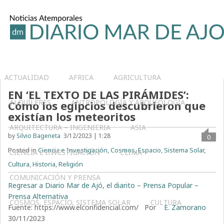
ACTUALIDAD
AFRICA
AGRICULTURA
EN ‘EL TEXTO DE LAS PIRÁMIDES’:
ALQUILERES
ANTROPOLOGÍA Y ARQUEOLOGÍA
Cómo los egipcios descubrieron que
existían los meteoritos
ARQUITECTURA – INGENIERIA
ASIA
by
Silvio Bageneta
3/12/2023 | 1:28
0
Posted in
Ciencia e Investigación
,
Cosmos, Espacio, Sistema Solar
,
CIENCIA E INVESTIGACIÓN
CLIMA
Cultura
,
Historia
,
Religión
COMUNICACIÓN Y PRENSA
Regresar a Diario Mar de Ajó, el diarito – Prensa Popular –
Prensa Alternativa
COSMOS, ESPACIO, SISTEMA SOLAR
CULTURA
Fuente: https://www.elconfidencial.com/ Por
E. Zamorano
30/11/2023