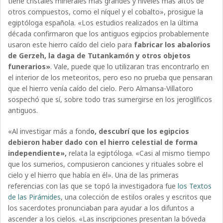
tiene cristales minerales más grandes y niveles más altos de
otros compuestos, como el níquel y el cobalto», prosigue la
egiptóloga española. «Los estudios realizados en la última
década confirmaron que los antiguos egipcios probablemente
usaron este hierro caído del cielo para
fabricar los abalorios
de Gerzeh, la daga de Tutankamón y otros objetos
funerarios»
. Vale, puede que lo utilizaran tras encontrarlo en
el interior de los meteoritos, pero eso no prueba que pensaran
que el hierro venía caído del cielo. Pero Almansa-Villatoro
sospechó que sí, sobre todo tras sumergirse en los jeroglíficos
antiguos.
«Al investigar más a fond
o, descubrí que los egipcios
debieron haber dado con el hierro celestial de forma
independiente»,
relata la egiptóloga. «Casi al mismo tiempo
que los sumerios, compusieron canciones y rituales sobre el
cielo y el hierro que había en él». Una de las primeras
referencias con las que se topó la investigadora fue
los Textos
de las Pirámides
, una colección de estilos orales y escritos que
los sacerdotes pronunciaban para ayudar a los difuntos a
ascender a los cielos. «Las inscripciones presentan la bóveda