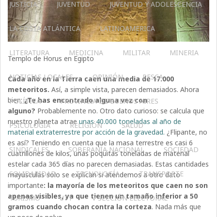
JUSTICIA
JUVENTUD
JUVENTUD Y ADOLESCENCIA
LA COSTA ATLÁNTICA
LATINOAMERICA
LITERATURA
MEDICINA
MILITAR
MINERIA
Templo de Horus en Egipto
NOTICIAS LOCALES
OPINIÓN
PESCA
Cada año en la Tierra caen una media de 17.000
meteoritos.
Así, a simple vista, parecen demasiados. Ahora
bien:
¿Te has encontrado alguna vez con
POLÍTICA
PROVINCIA DE BUENOS AIRES
alguno?
Probablemente no. Otro dato curioso: se calcula que
nuestro planeta atrae
unas 40.000 toneladas al año de
PSICOLOGÍA
RELIGIÓN
SALUD
material extraterrestre por acción de la gravedad.
¿Flipante, no
es así? Teniendo en cuenta que la masa terrestre es casi 6
SINDICALES
SOBERANÍA NACIONAL
SOCIEDAD
cuatrillones de kilos, unas poquitas toneladas de material
estelar cada 365 días no parecen demasiadas. Estas cantidades
SOLIDARIDAD
TECNOLOGÍA
TRANSPORTE
mayúsculas solo se explican si atendemos a otro dato
importante
: la mayoría de los meteoritos que caen no son
apenas visibles, ya que tienen un tamaño inferior a 50
TURISMO
UTT
V SECCIÓN ELECTORAL
gramos cuando chocan contra la corteza
. Nada más que