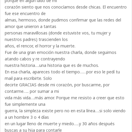
porque en algún lado de mi
corazón siento que nos conocíamos desde chicas. El encuentro
fue ese encuentro de
almas, hermoso, donde pudimos confirmar que las redes del
amor que unieron a tantas
personas maravillosas (donde estuviste vos, tu mujer y
nuestros padres) trascienden los
años, el rencor, el horror y la muerte.
Fue de una gran emoción nuestra charla, donde seguimos
atando cabos y re contrayendo
nuestra historia….una historia que es de muchos.
En esa charla, apareces todo el tiempo……por eso le pedí tu
mail para escribirte. Solo
decirte GRACIAS desde mi corazón, por buscarme, por
contarme….. por sumar a mi
vida más vida….más amor. Porque me resisto a creer que esto
fue simplemente una
guerra, la simpleza existe pero no en esta línea….si solo viendo
a un hombre 3 o 4 días
en un lugar lleno de muerte y miedo…..y 30 años después
buscas a su hija para contarle