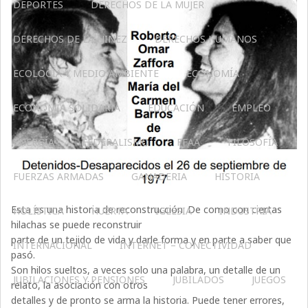
DEPORTES
DERECHOS DE LA MUJER
DERECHOS DE LA NIÑEZ
DERECHOS HUMANOS
ECOLOGÍA Y MEDIO AMBIENTE
ECONOMÍA
ECONOMÍA SOLIDARIA
EDUCACIÓN
EMPLEO
ENERGÍA
FEDERALISMO
FFAA
FILOSOFÍA
FUERZAS ARMADAS
GANADERIA
HISTORIA
Esta es una historia de reconstrucción. De como con ciertas
HOLÍSTICA
HUERTA
IGLESIA
INDUSTRIA
hilachas se puede reconstruir
parte de un tejido de vida y darle forma y en parte a saber que
INTERNACIONAL
INTERNET – CONECTIVIDAD
pasó.
Son hilos sueltos, a veces solo una palabra, un detalle de un
JUBILACIONES Y PENSIONES
JUBILADOS
JUEGOS
relato, la asociación con otros
detalles y de pronto se arma la historia. Puede tener errores,