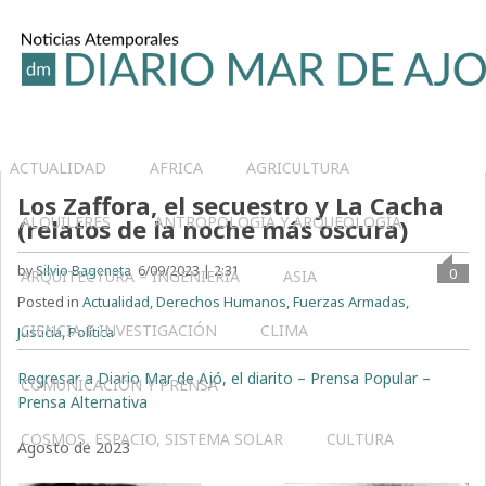
ACTUALIDAD
AFRICA
AGRICULTURA
Los Zaffora, el secuestro y La Cacha
ALQUILERES
ANTROPOLOGÍA Y ARQUEOLOGÍA
(relatos de la noche más oscura)
by
Silvio Bageneta
6/09/2023 | 2:31
0
ARQUITECTURA – INGENIERIA
ASIA
Posted in
Actualidad
,
Derechos Humanos
,
Fuerzas Armadas
,
CIENCIA E INVESTIGACIÓN
CLIMA
Justicia
,
Política
Regresar a Diario Mar de Ajó, el diarito – Prensa Popular –
COMUNICACIÓN Y PRENSA
Prensa Alternativa
COSMOS, ESPACIO, SISTEMA SOLAR
CULTURA
Agosto de 2023