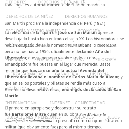
DEPORTES
DERECHOS DE LA MUJER
toda logia es automáticamente de filiación masónica.
DERECHOS DE LA NIÑEZ
DERECHOS HUMANOS
San Martín proclama la independencia del Perú (1821)
ECOLOGÍA Y MEDIO AMBIENTE
ECONOMÍA
La relevancia de la figura de
José de San Martín
aparece
desdibujada hasta bien entrado el siglo XX. Los historiadores se
habían ocupado de él, la nomenclatura urbana lo recordaba,
ECONOMÍA SOLIDARIA
EDUCACIÓN
EMPLEO
pero no fue hasta 1950, oficialmente declarado
Año del
Libertador,
que su persona y sobre todo su obra
ENERGÍA
FEDERALISMO
FFAA
FILOSOFÍA
emancipadora fue puesta en el lugar que merecía. Baste
recordar que
hasta ese año la actual Avenida del
FUERZAS ARMADAS
GANADERIA
HISTORIA
Libertador llevaba el nombre de Carlos María de Alvear,
y
que en sellos postales y billetes se rendía más culto a
HOLÍSTICA
HUERTA
IGLESIA
INDUSTRIA
Bernardino Rivadavia. Ambos,
enemigos declarados de San
Martín.
INTERNACIONAL
INTERNET – CONECTIVIDAD
El primero en apropiarse y deconstruir su retrato
fue
Bartolomé Mitre
quien en su obra
San Martín y la
JUBILACIONES Y PENSIONES
JUBILADOS
JUEGOS
emancipación sudamericana
lo presenta como un gran estratega
militar (que obviamente fue) pero al mismo tiempo,