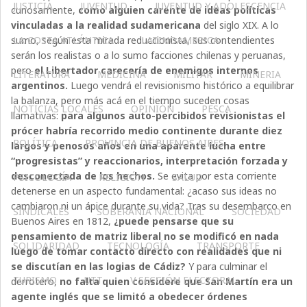
JUSTICIA
JUVENTUD
JUVENTUD Y ADOLESCENCIA
curiosamente,
como alguien carente de ideas políticas
vinculadas a la realidad sudamericana
del siglo XIX. A lo
sumo, según esta mirada reduccionista, sus contendientes
LA COSTA ATLÁNTICA
LATINOAMERICA
serán los realistas o a lo sumo facciones chilenas y peruanas,
pero
el Libertador carecería de enemigos internos
LITERATURA
MEDICINA
MILITAR
MINERIA
argentinos.
Luego vendrá el revisionismo histórico a equilibrar
la balanza, pero más acá en el tiempo suceden cosas
NOTICIAS LOCALES
OPINIÓN
PESCA
llamativas:
para algunos auto-percibidos revisionistas el
prócer habría recorrido medio continente durante diez
POLÍTICA
PROVINCIA DE BUENOS AIRES
largos y penosos años en una aparente lucha entre
“progresistas” y reaccionarios, interpretación forzada y
desconectada de los hechos.
Se evita por esta corriente
PSICOLOGÍA
RELIGIÓN
SALUD
detenerse en un aspecto fundamental: ¿acaso sus ideas no
cambiaron ni un ápice durante su vida? Tras su desembarco en
SINDICALES
SOBERANÍA NACIONAL
SOCIEDAD
Buenos Aires en 1812,
¿puede pensarse que su
pensamiento de matriz liberal no se modificó en nada
SOLIDARIDAD
TECNOLOGÍA
TRANSPORTE
luego de tomar contacto directo con realidades que ni
se discutían en las logias de Cádiz?
Y para culminar el
TURISMO
UTT
V SECCIÓN ELECTORAL
derrotero,
no falta quien considere que San Martín era un
agente inglés que se limitó a obedecer órdenes