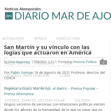
ACTUALIDAD
AFRICA
AGRICULTURA
San Martín y su vínculo con las
ALQUILERES
ANTROPOLOGÍA Y ARQUEOLOGÍA
logias que actuaron en América
Posted in
Historia
,
Política
by
Silvio Bageneta
17/08/2021 | 3:17
0
ARQUITECTURA – INGENIERIA
ASIA
Por
Pablo Yurman
16 de Agosto de 2021 Profesor, director del
CIENCIA E INVESTIGACIÓN
CLIMA
CEHCA
COMUNICACIÓN Y PRENSA
Regresar a Diario Mar de Ajó, el diarito – Prensa Popular –
Prensa Alternativa
COSMOS, ESPACIO, SISTEMA SOLAR
CULTURA
Grupos secretos de personas con intenciones políticas existen
desde los albores de la humanidad; de lo que se sigue que no