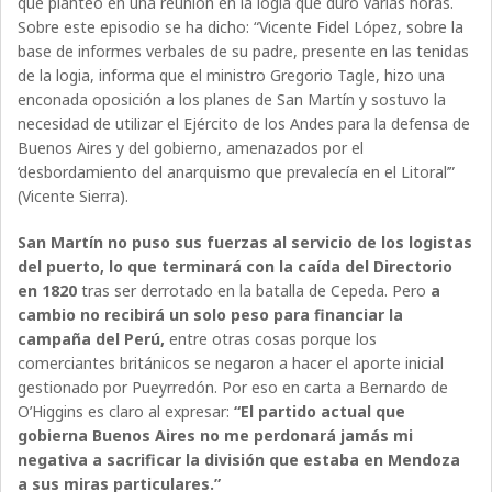
que planteó en una reunión en la logia que duró varias horas.
Sobre este episodio se ha dicho: “Vicente Fidel López, sobre la
base de informes verbales de su padre, presente en las tenidas
de la logia, informa que el ministro Gregorio Tagle, hizo una
enconada oposición a los planes de San Martín y sostuvo la
necesidad de utilizar el Ejército de los Andes para la defensa de
Buenos Aires y del gobierno, amenazados por el
‘desbordamiento del anarquismo que prevalecía en el Litoral’”
(Vicente Sierra).
San Martín no puso sus fuerzas al servicio de los logistas
del puerto, lo que terminará con la caída del Directorio
en 1820
tras ser derrotado en la batalla de Cepeda. Pero
a
cambio no recibirá un solo peso para financiar la
campaña del Perú,
entre otras cosas porque los
comerciantes británicos se negaron a hacer el aporte inicial
gestionado por Pueyrredón. Por eso en carta a Bernardo de
O’Higgins es claro al expresar:
“El partido actual que
gobierna Buenos Aires no me perdonará jamás mi
negativa a sacrificar la división que estaba en Mendoza
a sus miras particulares.”