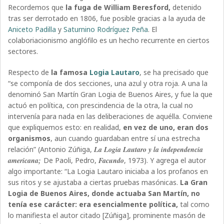
Recordemos que
la fuga de William Beresford,
detenido
tras ser derrotado en 1806, fue posible gracias a la ayuda de
Aniceto Padilla
y
Saturnino Rodríguez Peña
. El
colaboriacionismo anglófilo es un hecho recurrente en ciertos
sectores.
Respecto de
la famosa
Logia Lautaro
, se ha precisado que
“se componía de dos secciones, una azul y otra roja. A una la
denominó San Martín Gran Logia de Buenos Aires, y fue la que
actuó en política, con prescindencia de la otra, la cual no
intervenía para nada en las deliberaciones de aquélla. Conviene
que expliquemos esto: en realidad,
en vez de uno, eran dos
organismos
, aun cuando guardaban entre sí una estrecha
relación” (Antonio Zúñiga,
La Logia Lautaro y la independencia
americana;
De Paoli, Pedro,
Facundo
, 1973). Y agrega el autor
algo importante: “La Logia Lautaro iniciaba a los profanos en
sus ritos y se ajustaba a ciertas pruebas masónicas.
La Gran
Logia de Buenos Aires, donde actuaba San Martín, no
tenía ese carácter: era esencialmente política,
tal como
lo manifiesta el autor citado [Zúñiga], prominente masón de