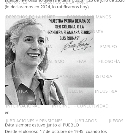
Fuente : Peronismo Silvestre de la Costa 26 de Julio de 2026
DEPORTES
DERECHOS DE LA MUJER
(lo declaramos en 2024, lo ratificamos hoy)
DERECHOS DE LA NIÑEZ
DERECHOS HUMANOS
ECOLOGÍA Y MEDIO AMBIENTE
ECONOMÍA
ECONOMÍA SOLIDARIA
EDUCACIÓN
EMPLEO
ENERGÍA
FEDERALISMO
FFAA
FILOSOFÍA
FUERZAS ARMADAS
GANADERIA
HISTORIA
HOLÍSTICA
HUERTA
IGLESIA
INDUSTRIA
INTERNACIONAL
INTERNET – CONECTIVIDAD
en
JUBILACIONES Y PENSIONES
JUBILADOS
JUEGOS
Evita siempre estuvo junto al PUEBLO.
Desde el glorioso 17 de octubre de 1945, cuando los