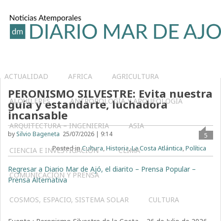
ACTUALIDAD
AFRICA
AGRICULTURA
PERONISMO SILVESTRE: Evita nuestra
ALQUILERES
ANTROPOLOGÍA Y ARQUEOLOGÍA
guía y estandarte, luchadora
incansable
ARQUITECTURA – INGENIERIA
ASIA
by
Silvio Bageneta
25/07/2026 | 9:14
5
Posted in
Cultura
,
Historia
,
La Costa Atlántica
,
Política
CIENCIA E INVESTIGACIÓN
CLIMA
Regresar a Diario Mar de Ajó, el diarito – Prensa Popular –
COMUNICACIÓN Y PRENSA
Prensa Alternativa
COSMOS, ESPACIO, SISTEMA SOLAR
CULTURA