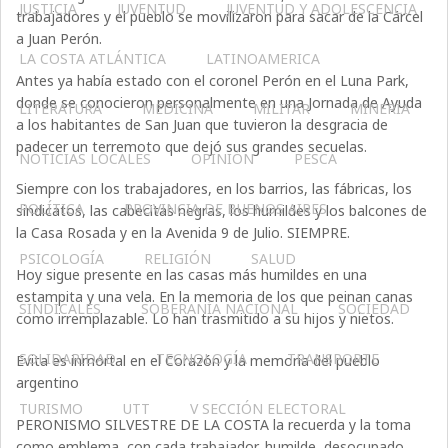
JUSTICIA
JUVENTUD
JUVENTUD Y ADOLESCENCIA
trabajadores y el pueblo se movilizaron para sacar de la Cárcel
a Juan Perón.
LA COSTA ATLÁNTICA
LATINOAMERICA
Antes ya había estado con el coronel Perón en el Luna Park,
donde se conocieron personalmente en una Jornada de Ayuda
LITERATURA
MEDICINA
MILITAR
MINERIA
a los habitantes de San Juan que tuvieron la desgracia de
padecer un terremoto que dejó sus grandes secuelas.
NOTICIAS LOCALES
OPINIÓN
PESCA
Siempre con los trabajadores, en los barrios, las fábricas, los
POLÍTICA
PROVINCIA DE BUENOS AIRES
sindicatos, las cabecitas negras, los humildes y los balcones de
la Casa Rosada y en la Avenida 9 de Julio. SIEMPRE.
PSICOLOGÍA
RELIGIÓN
SALUD
Hoy sigue presente en las casas más humildes en una
estampita y una vela. En la memoria de los que peinan canas
SINDICALES
SOBERANÍA NACIONAL
SOCIEDAD
como irremplazable. Lo han trasmitido a su hijos y nietos.
SOLIDARIDAD
TECNOLOGÍA
TRANSPORTE
Evita es inmortal en el Corazón y la memoria del pueblo
argentino
TURISMO
UTT
V SECCIÓN ELECTORAL
PERONISMO SILVESTRE DE LA COSTA la recuerda y la toma
como emblema, con cada trabajador, humilde, desocupado,